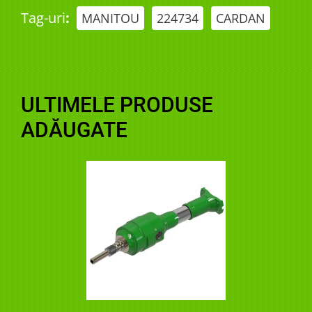
Tag-uri
:
MANITOU
224734
CARDAN
ULTIMELE PRODUSE
ADĂUGATE