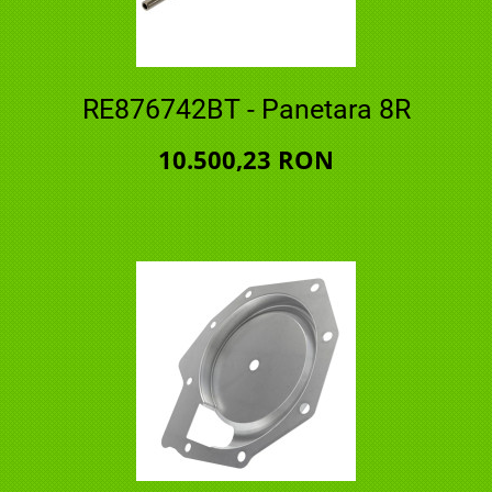
RE876742BT - Panetara 8R
10.500,23 RON