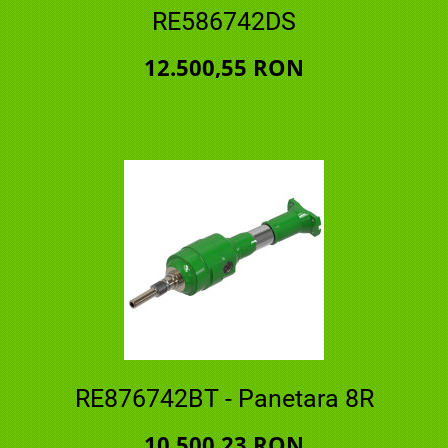
RE586742DS
12.500,55 RON
RE876742BT - Panetara 8R
10.500,23 RON