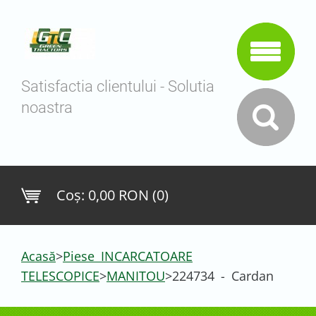
Satisfactia clientului - Solutia
noastra
Coş:
0,00 RON (0)
Acasă
>
Piese INCARCATOARE
TELESCOPICE
>
MANITOU
>
224734 - Cardan