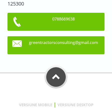
125300
0788669638
greentra
ctorscon
sulting@
gmail.co
m
|
VERSIUNE MOBILE
VERSIUNE DESKTOP