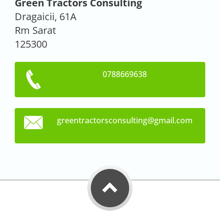
Green Tractors Consulting
Dragaicii, 61A
Rm Sarat
125300
0788669638
greentra
ctorscon
sulting@
gmail.co
m