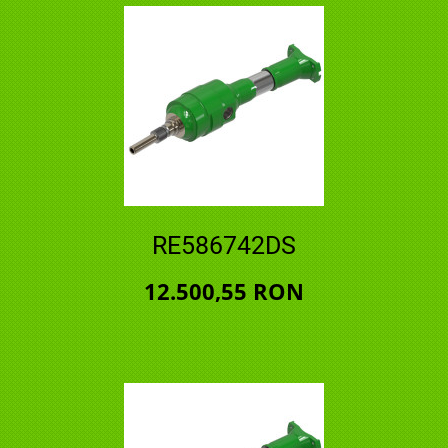
RE586742DS
12.500,55 RON