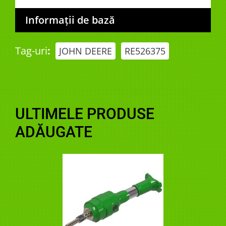
Informații de bază
Tag-uri
:
JOHN DEERE
RE526375
ULTIMELE PRODUSE
ADĂUGATE