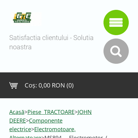
Satisfactia clientului - Solutia
noastra
Coş:
0,00 RON (0)
Acasă
>
Piese TRACTOARE
>
JOHN
DEERE
>
Componente
electrice
>
Electromotoare,
Alternatoare
>
MS894 - Electromotor (