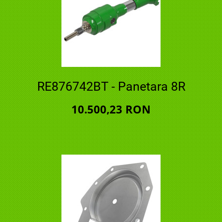
RE876742BT - Panetara 8R
10.500,23 RON