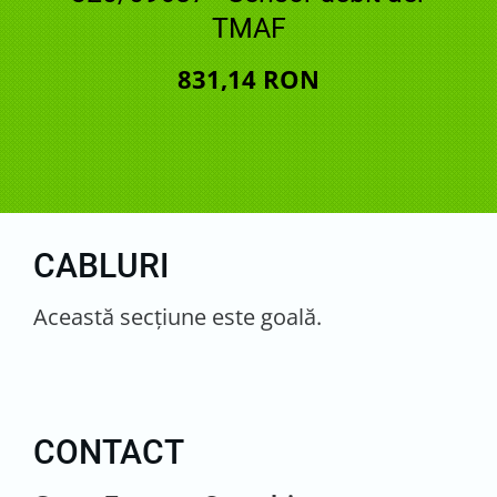
TMAF
831,14 RON
CABLURI
Această secţiune este goală.
CONTACT