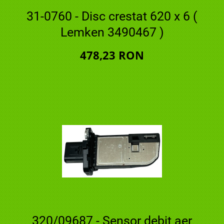
31-0760 - Disc crestat 620 x 6 (
Lemken 3490467 )
478,23 RON
320/09687 - Sensor debit aer