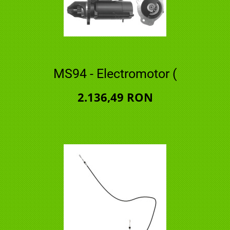
MS94 - Electromotor (
2.136,49 RON