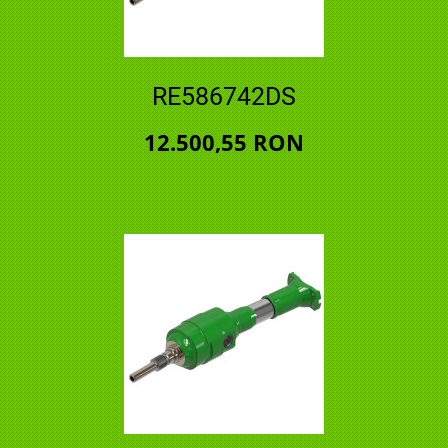
RE586742DS
12.500,55 RON