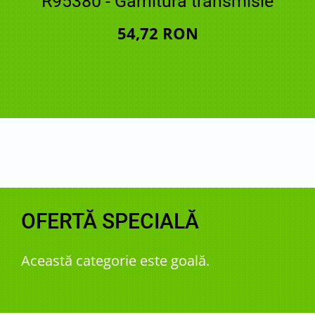
R95380 - Garnitura transmisie
54,72 RON
OFERTĂ SPECIALĂ
Această categorie este goală.