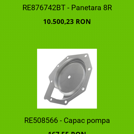
RE876742BT - Panetara 8R
10.500,23 RON
RE508566 - Capac pompa
167,55 RON