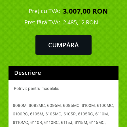
3.007,00 RON
Preț cu TVA:
Preţ fără TVA:
2.485,12 RON
Descriere
Potrivit pentru modelele:
6090M, 6092MC, 6095M, 6095MC, 6100M, 6100MC,
6100RC, 6105M, 6105MC, 6105R, 6105RC, 6110M,
6110MC, 6110R, 6110RC, 6115J, 6115M, 6115MC,