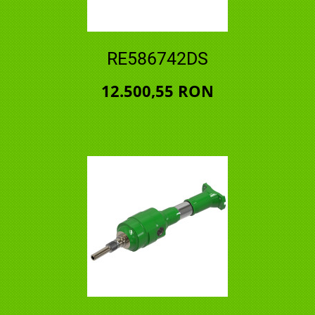
RE586742DS
12.500,55 RON