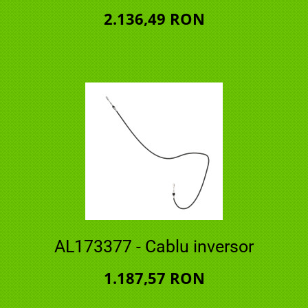
2.136,49 RON
AL173377 - Cablu inversor
1.187,57 RON