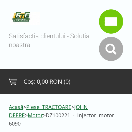
Satisfactia clientului - Solutia
noastra
Coş:
0,00 RON (0)
Acasă
>
Piese TRACTOARE
>
JOHN
DEERE
>
Motor
>
DZ100221 - Injector motor
6090