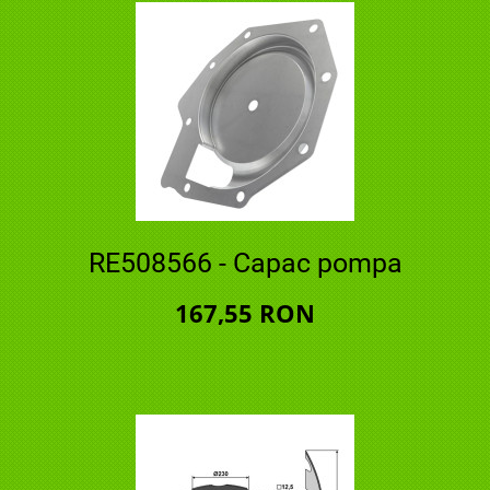
RE508566 - Capac pompa
167,55 RON