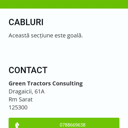
CABLURI
Această secţiune este goală.
CONTACT
Green Tractors Consulting
Dragaicii, 61A
Rm Sarat
125300
0788669638