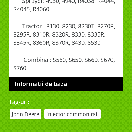
Sprayer: 4930, 4940, R4038, R4044,
R4045, R4060
Tractor : 8130, 8230, 8230T, 8270R,
8295R, 8310R, 8320R. 8330, 8335R,
8345R, 8360R, 8370R, 8430, 8530
Combina : S560, S650, S660, S670,
S760
Informații de bază
Tag-uri
:
John Deere
injector common rail