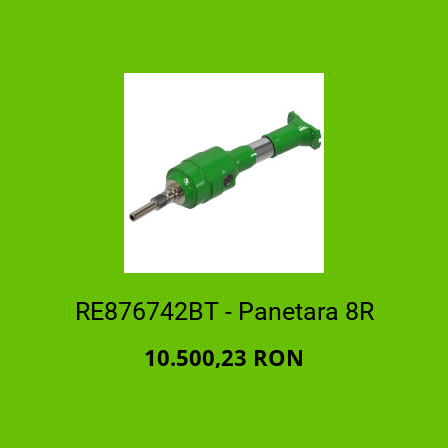
RE876742BT - Panetara 8R
10.500,23 RON