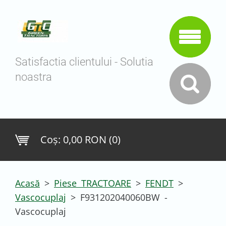
Satisfactia clientului - Solutia
noastra
Coş:
0,00 RON (0)
Acasă
>
Piese TRACTOARE
>
FENDT
>
Vascocuplaj
>
F931202040060BW -
Vascocuplaj