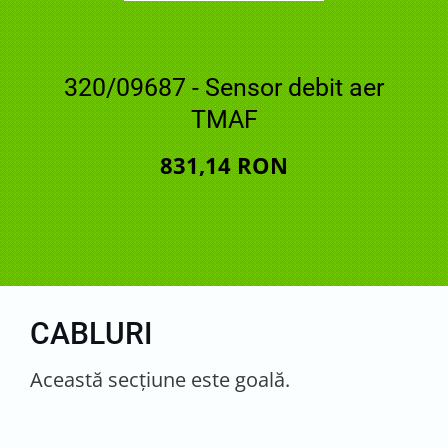
320/09687 - Sensor debit aer
TMAF
831,14 RON
CABLURI
Această secţiune este goală.