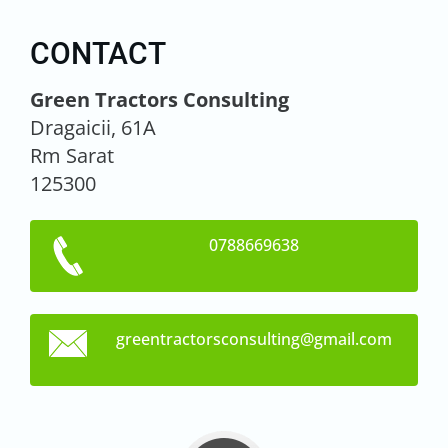
CONTACT
Green Tractors Consulting
Dragaicii, 61A
Rm Sarat
125300
0788669638
greentra
ctorscon
sulting@
gmail.co
m