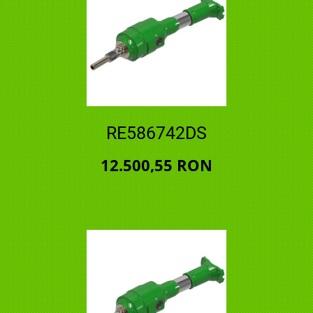
RE586742DS
12.500,55 RON