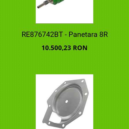
RE876742BT - Panetara 8R
10.500,23 RON