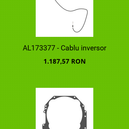
AL173377 - Cablu inversor
1.187,57 RON