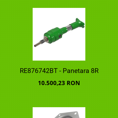
RE876742BT - Panetara 8R
10.500,23 RON