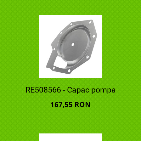
RE508566 - Capac pompa
167,55 RON