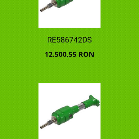
RE586742DS
12.500,55 RON