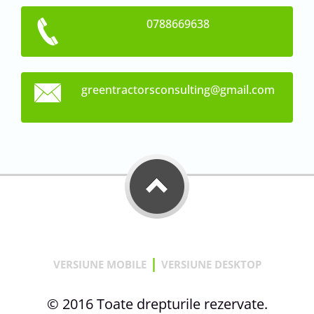
0788669638
greentra
ctorscon
sulting@
gmail.co
m
|
VERSIUNE MOBILE
VERSIUNE DESKTOP
© 2016 Toate drepturile rezervate.