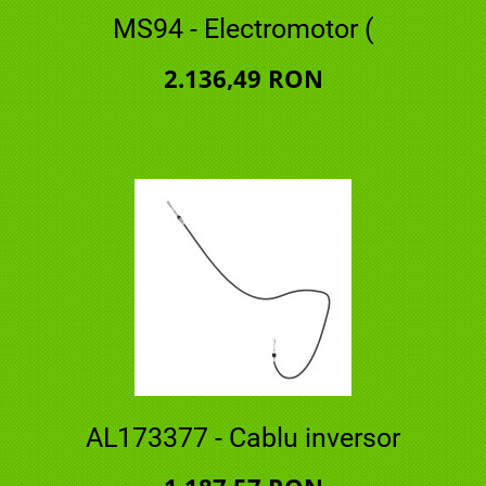
MS94 - Electromotor (
2.136,49 RON
AL173377 - Cablu inversor