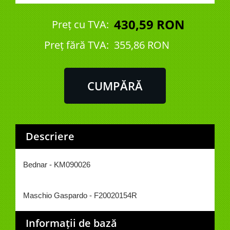
430,59 RON
Preț cu TVA:
Preţ fără TVA:
355,86 RON
Descriere
Bednar - KM090026
Maschio Gaspardo -
F20020154R
Informații de bază