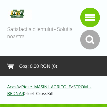
Satisfactia clientului - Solutia
noastra
Coş:
0,00 RON (0)
Acasă
>
Piese MASINI AGRICOLE
>
STROM -
BEDNAR
>
Inel CrossKill