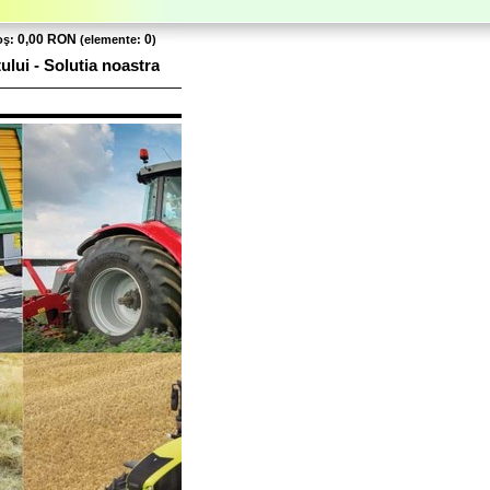
0,00 RON
0
oş:
(elemente:
)
tului - Solutia noastra