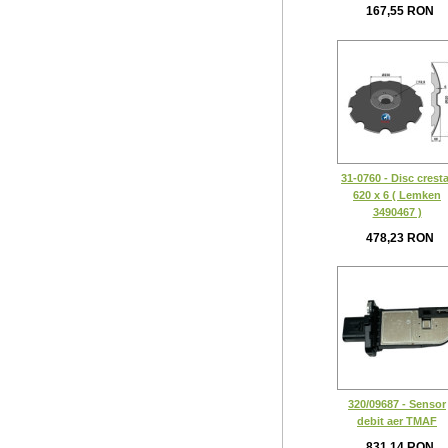
167,55 RON
31-0760 - Disc cresta
620 x 6 ( Lemken
3490467 )
478,23 RON
320/09687 - Sensor
debit aer TMAF
831,14 RON