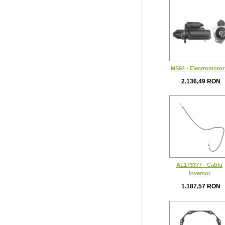
MS94 - Electromotor
2.136,49 RON
AL173377 - Cablu
inversor
1.187,57 RON