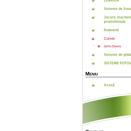
LEMKEN
Sisteme de frana
Jucarii, machet
promotionale
Rulmenti
Curele
John Deere
Sisteme de ghid
SISTEME FOTO
M
ENIU
Acasă