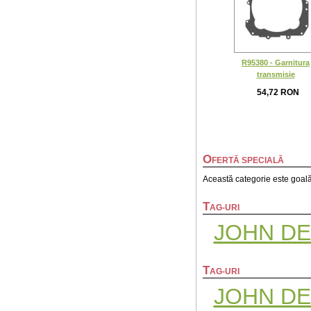
R95380 - Garnitura
transmisie
54,72 RON
O
FERTĂ SPECIALĂ
Această categorie este goală
T
AG-URI
JOHN D
T
AG-URI
JOHN D