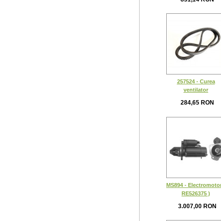
257524 - Curea
ventilator
284,65 RON
MS894 - Electromotor
RE526375 )
3.007,00 RON