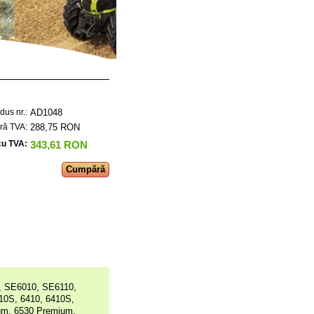
AD1048
dus nr.:
288,75 RON
ără TVA:
343,61 RON
cu TVA:
, SE6010, SE6110,
10S, 6410, 6410S,
ium, 6530 Premium,