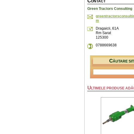
C
ONTACT
Green Tractors Consulting
greentra
ctorscon
sult
m
Dragaicii, 61A
Rm Sarat
125300
0788669638
C
ĂUTARE SI
U
LTIMELE PRODUSE AD