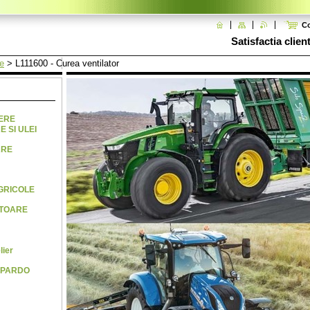
C
Satisfactia clien
e
>
L111600 - Curea ventilator
NERE
E SI ULEI
ARE
AGRICOLE
ATOARE
lier
SPARDO