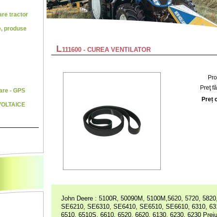
re tractor
e, produse
L
111600 - CUREA VENTILATOR
Pro
Preţ f
are - GPS
Preț 
VOLTAICE
John Deere : 5100R, 50090M, 5100M,5620, 5720, 5820
SE6210, SE6310, SE6410, SE6510, SE6610, 6310, 63
6510, 6510S, 6610, 6520, 6620, 6130, 6230, 6230 Pre