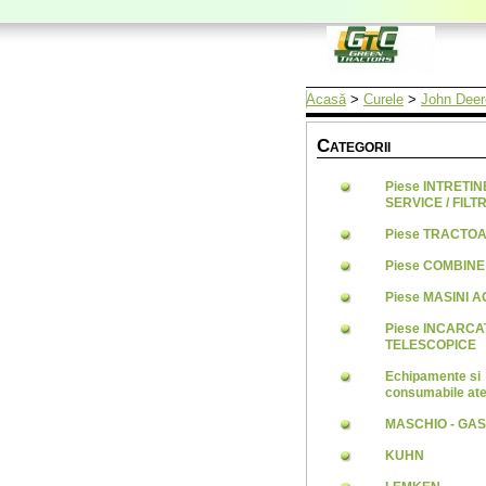
Acasă
>
Curele
>
John Deer
C
ATEGORII
Piese INTRETI
SERVICE / FILTR
Piese TRACTO
Piese COMBINE
Piese MASINI 
Piese INCARC
TELESCOPICE
Echipamente si
consumabile ate
MASCHIO - GA
KUHN