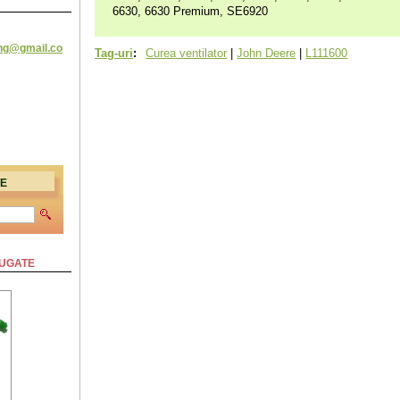
6630, 6630 Premium, SE6920
ing@
gmail.co
Tag-uri
:
Curea ventilator
|
John Deere
|
L111600
TE
ĂUGATE