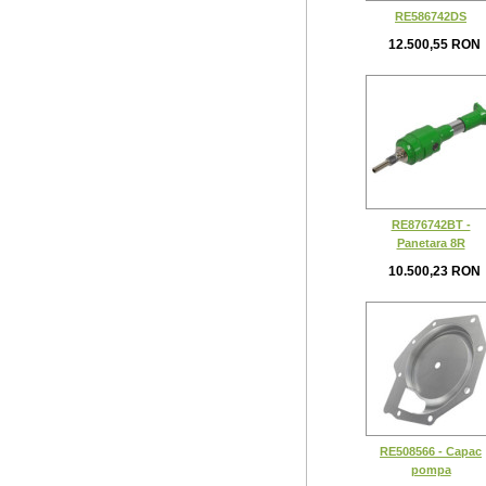
RE586742DS
12.500,55 RON
RE876742BT -
Panetara 8R
10.500,23 RON
RE508566 - Capac
pompa