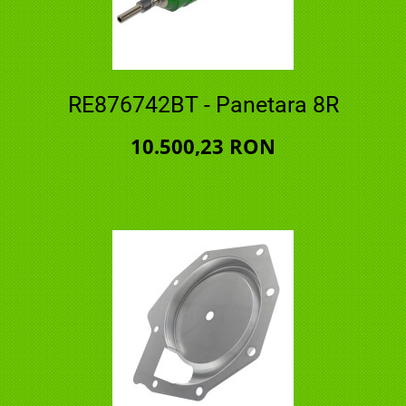
RE876742BT - Panetara 8R
10.500,23 RON