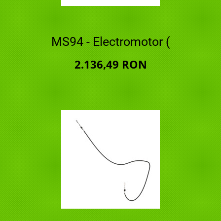
MS94 - Electromotor (
2.136,49 RON