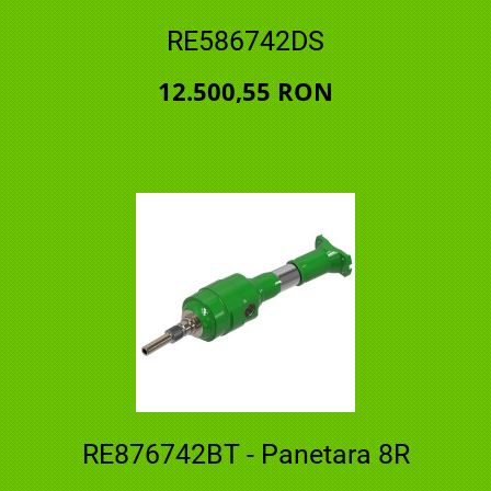
RE586742DS
12.500,55 RON
RE876742BT - Panetara 8R