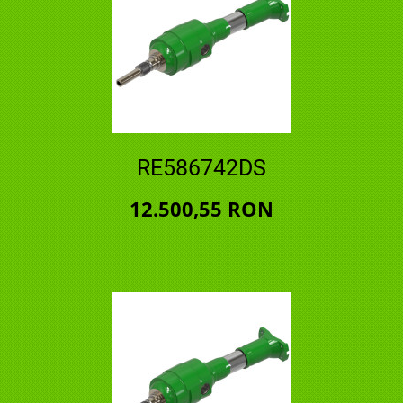
RE586742DS
12.500,55 RON