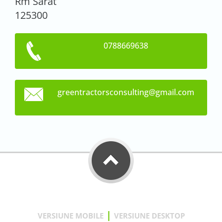
Rm Sarat
125300
0788669638
greentra
ctorscon
sulting@
gmail.co
m
|
VERSIUNE MOBILE
VERSIUNE DESKTOP