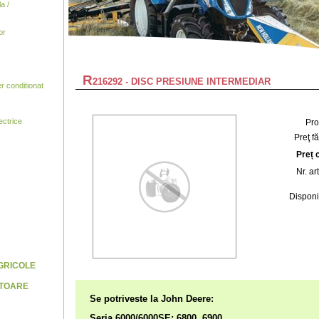
a /
or
R
216292 - DISC PRESIUNE INTERMEDIAR
 conditionat
ctrice
Pro
Preţ f
Preț 
Nr. ar
Disponib
AGRICOLE
ATOARE
Se potriveste la
John Deere:
Seria 6000/6000SE: 6800, 6900