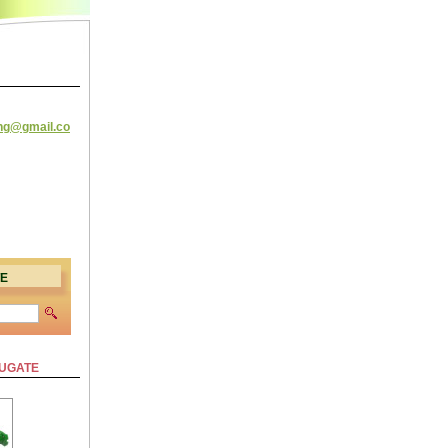
ing@
gmail.co
TE
ĂUGATE