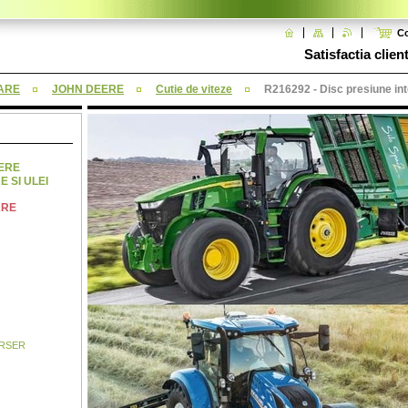
C
Satisfactia clien
ARE
JOHN DEERE
Cutie de viteze
R216292 - Disc presiune in
NERE
E SI ULEI
ARE
RSER