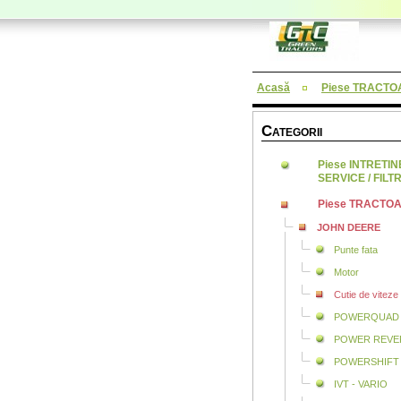
Acasă
Piese TRACTO
C
ATEGORII
Piese INTRETI
SERVICE / FILTR
Piese TRACTO
JOHN DEERE
Punte fata
Motor
Cutie de viteze
POWERQUAD
POWER REVE
POWERSHIFT
IVT - VARIO