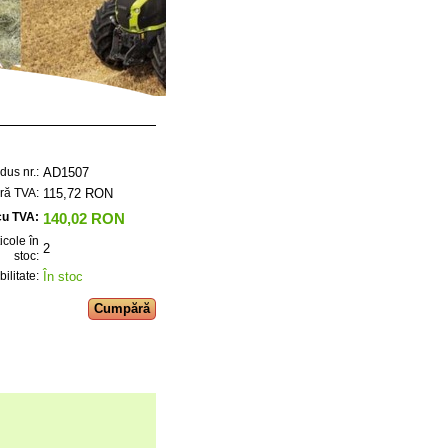
AD1507
dus nr.:
115,72 RON
ără TVA:
140,02 RON
cu TVA:
ticole în
2
stoc:
În stoc
ilitate: