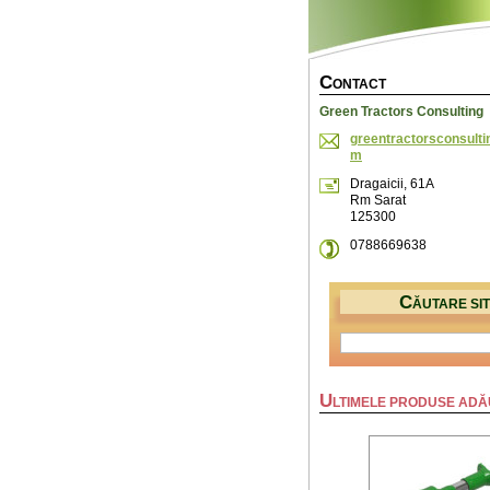
C
ONTACT
Green Tractors Consulting
greentra
ctorscon
sult
m
Dragaicii, 61A
Rm Sarat
125300
0788669638
C
ĂUTARE SI
U
LTIMELE PRODUSE AD