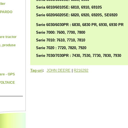
lier
Seria 6010/6010SE: 6810, 6910, 6910S
SPARDO
Serie 6020/6020SE: 6820, 6920, 6920S, SE6920
Serie 6030/6030PR : 6830, 6830 PR, 6930, 6930 PR
Serie 7000: 7600, 7700, 7800
re tractor
Serie 7010: 7610, 7710, 7810
e, produse
Serie 7020 : 7720, 7820, 7920
Serie 7030/7030PR : 7430, 7530, 7730, 7830, 7930
Tag-uri
:
JOHN DEERE
|
R216292
are - GPS
VOLTAICE