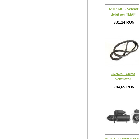
320/09687 - Sensor
debit aer TMAF
831,14 RON
257524 - Curea
ventilator
284,65 RON