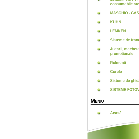
consumabile ate
MASCHIO - GA
KUHN
LEMKEN
Sisteme de frana
Jucarii, machet
promotionale
Rulmenti
Curele
Sisteme de ghid
SISTEME FOTO
M
ENIU
Acasă