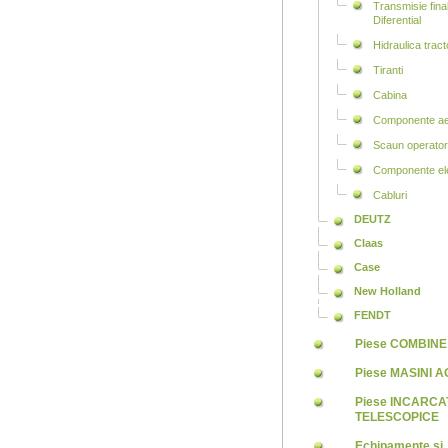
Transmisie final
Diferential
Hidraulica tract
Tiranti
Cabina
Componente aer
Scaun operator
Componente ele
Cabluri
DEUTZ
Claas
Case
New Holland
FENDT
Piese COMBINE
Piese MASINI 
Piese INCARC
TELESCOPICE
Echipamente si