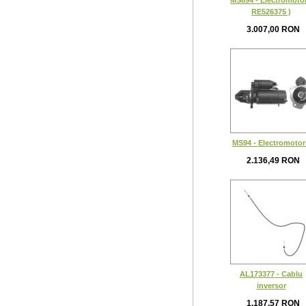
MS894 - Electromotor
RE526375 )
3.007,00 RON
MS94 - Electromotor
2.136,49 RON
AL173377 - Cablu
inversor
1.187,57 RON