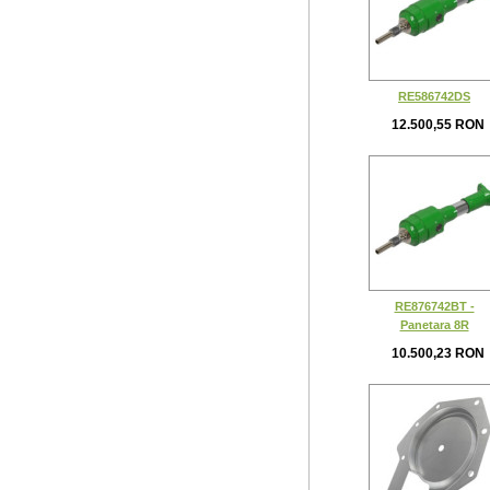
RE586742DS
12.500,55 RON
RE876742BT -
Panetara 8R
10.500,23 RON