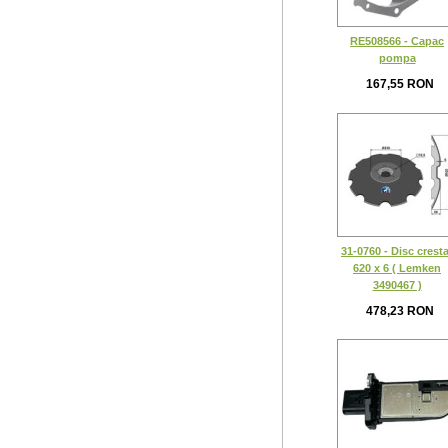
RE508566 - Capac
pompa
167,55 RON
31-0760 - Disc cresta
620 x 6 ( Lemken
3490467 )
478,23 RON