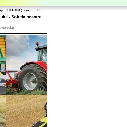
0,00 RON
0
oş:
(elemente:
)
tului - Solutia noastra
termediar