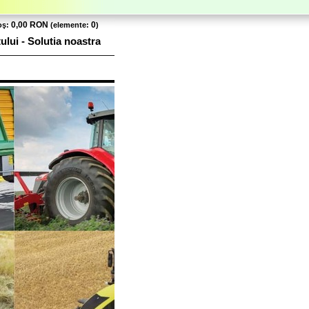
0,00 RON
0
oş:
(elemente:
)
tului - Solutia noastra