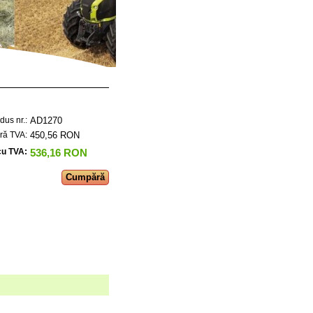
AD1270
dus nr.:
450,56 RON
ără TVA:
536,16 RON
cu TVA: