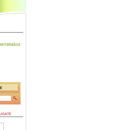
ing@
gmail.co
TE
ĂUGATE