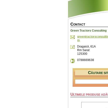
C
ONTACT
Green Tractors Consulting
greentra
ctorscon
sult
m
Dragaicii, 61A
Rm Sarat
125300
0788669638
C
ĂUTARE SI
U
LTIMELE PRODUSE AD