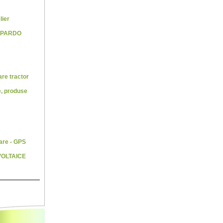
lier
SPARDO
re tractor
e, produse
are - GPS
VOLTAICE