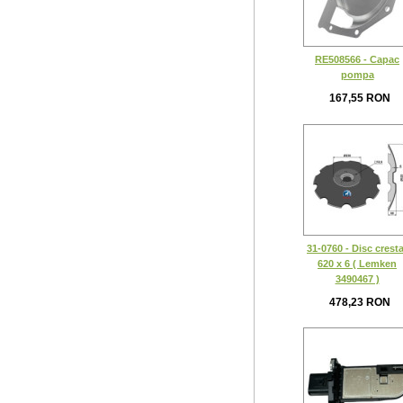
RE508566 - Capac
pompa
167,55 RON
31-0760 - Disc cresta
620 x 6 ( Lemken
3490467 )
478,23 RON