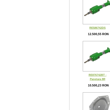
RE586742DS
12.500,55 RON
RE876742BT -
Panetara 8R
10.500,23 RON