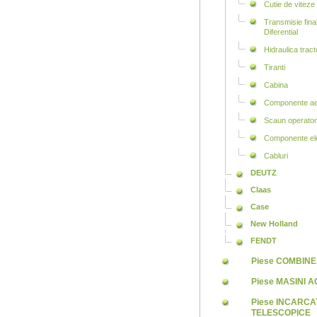
Cutie de viteze
Transmisie final
Diferential
Hidraulica tract
Tiranti
Cabina
Componente aer
Scaun operator
Componente ele
Cabluri
DEUTZ
Claas
Case
New Holland
FENDT
Piese COMBINE
Piese MASINI 
Piese INCARC
TELESCOPICE