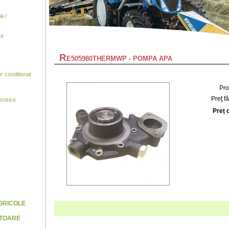
a /
or
R
E505980THERMWP - POMPA APA
 conditionat
Pro
Preţ f
ctrice
Preț 
AGRICOLE
ATOARE