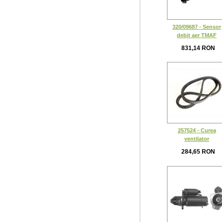
320/09687 - Sensor
debit aer TMAF
831,14 RON
257524 - Curea
ventilator
284,65 RON