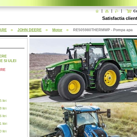
C
Satisfactia clien
ARE
JOHN DEERE
Motor
RE505980THERMWP - Pompa apa
NERE
E SI ULEI
ARE
litri
litri
litri
litiri
litri