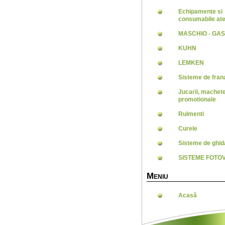
Echipamente si
consumabile ate
MASCHIO - GA
KUHN
LEMKEN
Sisteme de frana
Jucarii, machet
promotionale
Rulmenti
Curele
Sisteme de ghid
SISTEME FOTO
M
ENIU
Acasă