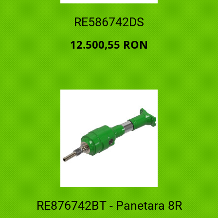
RE586742DS
12.500,55 RON
RE876742BT - Panetara 8R