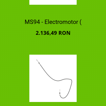
MS94 - Electromotor (
2.136,49 RON