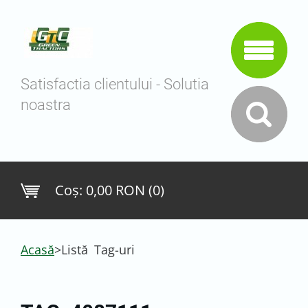
Satisfactia clientului - Solutia
noastra
Coş:
0,00 RON (0)
Acasă
>
Listă Tag-uri