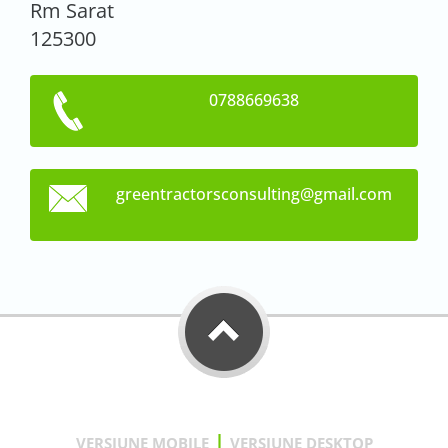
Rm Sarat
125300
0788669638
greentra
ctorscon
sulting@
gmail.co
m
|
VERSIUNE MOBILE
VERSIUNE DESKTOP