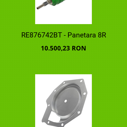
RE876742BT - Panetara 8R
10.500,23 RON