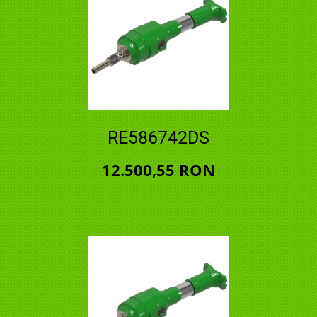
RE586742DS
12.500,55 RON