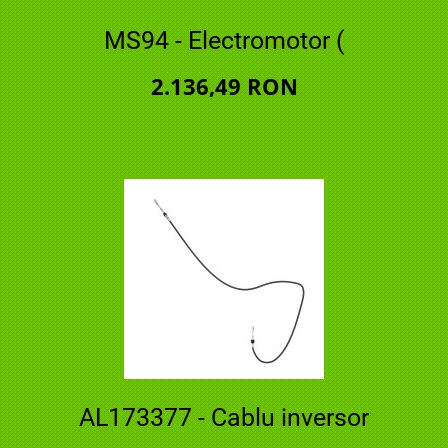
MS94 - Electromotor (
2.136,49 RON
AL173377 - Cablu inversor