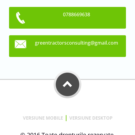
0788669638
greentra
ctorscon
sulting@
gmail.co
m
|
VERSIUNE MOBILE
VERSIUNE DESKTOP
© 2016 Toate drepturile rezervate.