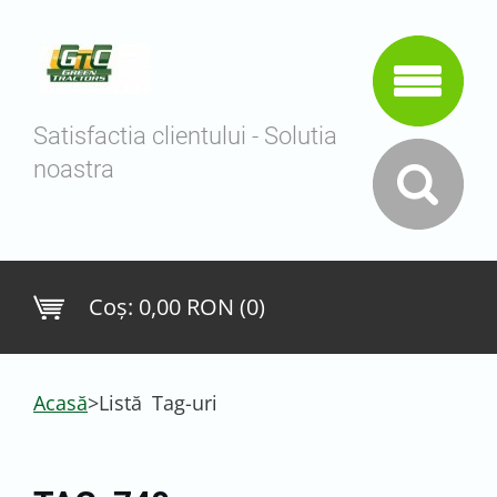
Satisfactia clientului - Solutia
noastra
Coş:
0,00 RON (0)
Acasă
>
Listă Tag-uri