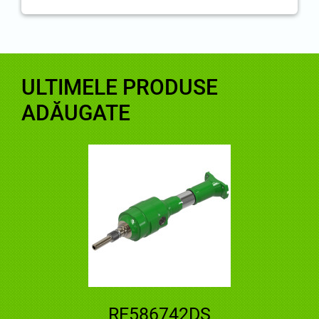
ULTIMELE PRODUSE
ADĂUGATE
RE586742DS