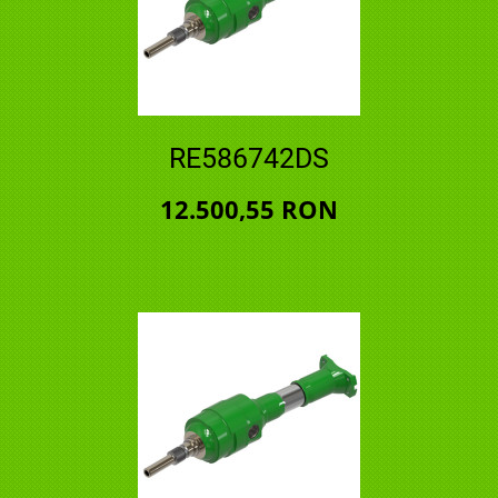
RE586742DS
12.500,55 RON