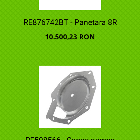
RE876742BT - Panetara 8R
10.500,23 RON