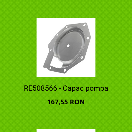
RE508566 - Capac pompa
167,55 RON