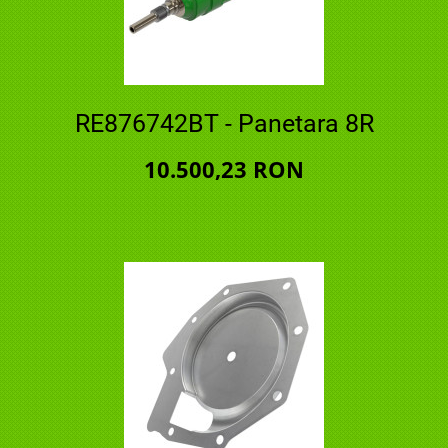
RE876742BT - Panetara 8R
10.500,23 RON