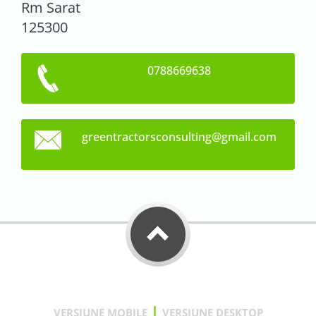
Rm Sarat
125300
0788669638
greentra
ctorscon
sulting@
gmail.co
m
|
VERSIUNE MOBILE
VERSIUNE DESKTOP