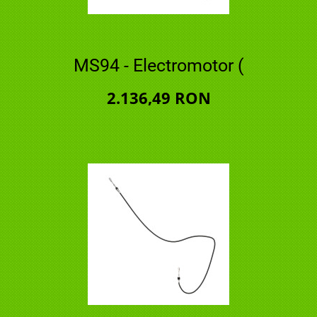
MS94 - Electromotor (
2.136,49 RON