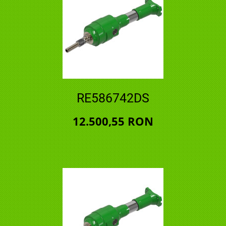
RE586742DS
12.500,55 RON