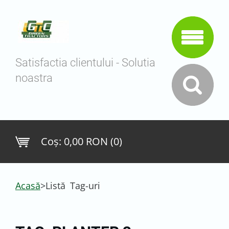
Satisfactia clientului - Solutia
noastra
Coş:
0,00 RON (0)
Acasă
>
Listă Tag-uri