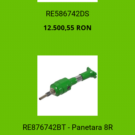
RE586742DS
12.500,55 RON
RE876742BT - Panetara 8R