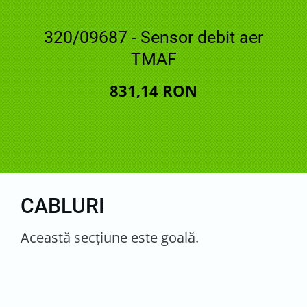
320/09687 - Sensor debit aer
TMAF
831,14 RON
CABLURI
Această secţiune este goală.