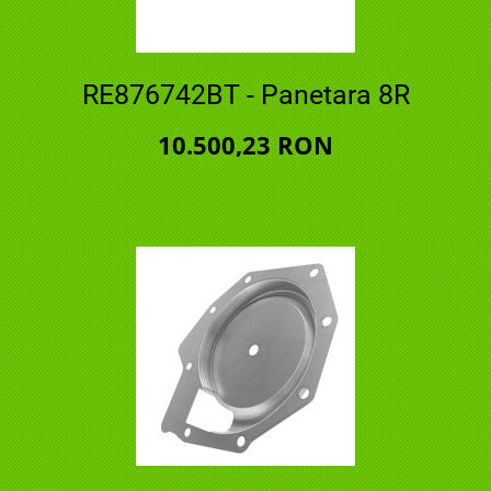
RE876742BT - Panetara 8R
10.500,23 RON