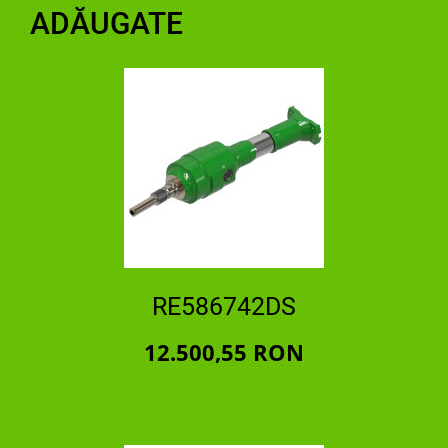
ADĂUGATE
RE586742DS
12.500,55 RON