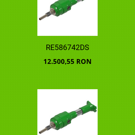
RE586742DS
12.500,55 RON