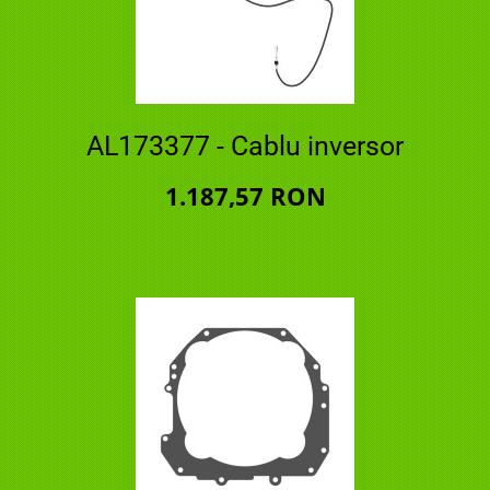
AL173377 - Cablu inversor
1.187,57 RON