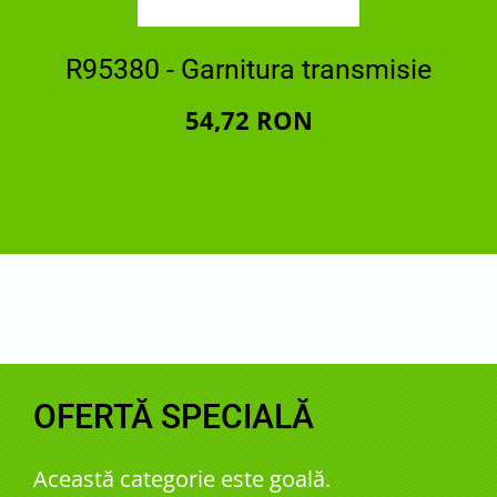
R95380 - Garnitura transmisie
54,72 RON
OFERTĂ SPECIALĂ
Această categorie este goală.