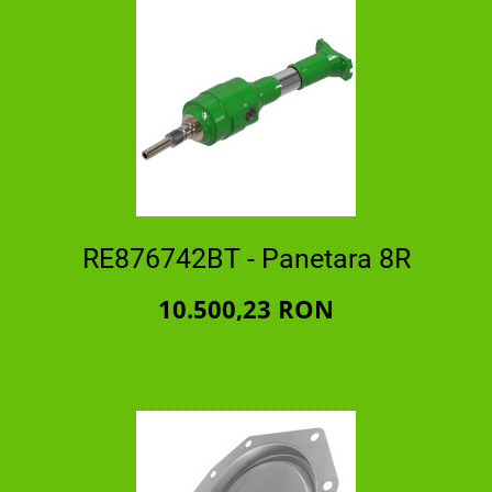
RE876742BT - Panetara 8R
10.500,23 RON