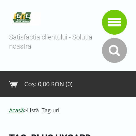
Satisfactia clientului - Solutia
noastra
Coş:
0,00 RON (0)
Acasă
>
Listă Tag-uri