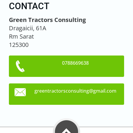
CONTACT
Green Tractors Consulting
Dragaicii, 61A
Rm Sarat
125300
0788669638
greentra
ctorscon
sulting@
gmail.co
m