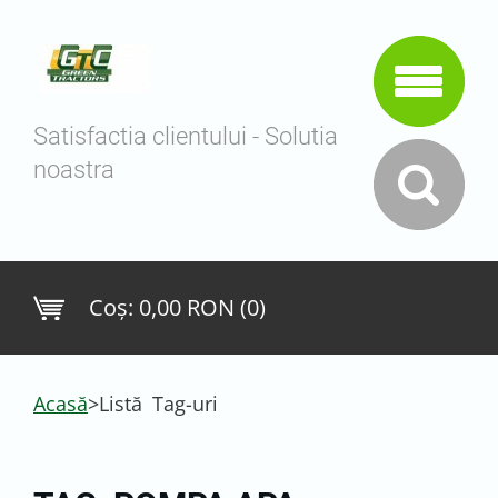
Satisfactia clientului - Solutia
noastra
Coş:
0,00 RON (0)
Acasă
>
Listă Tag-uri