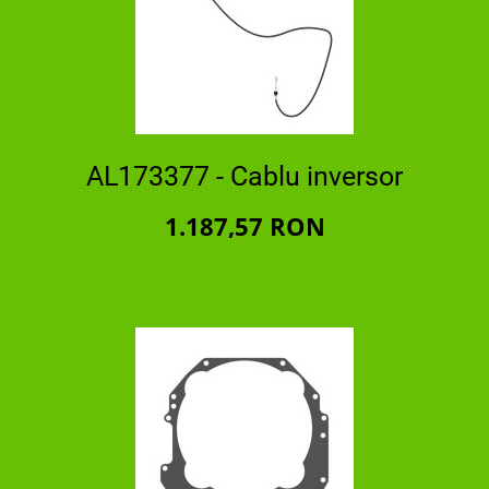
AL173377 - Cablu inversor
1.187,57 RON