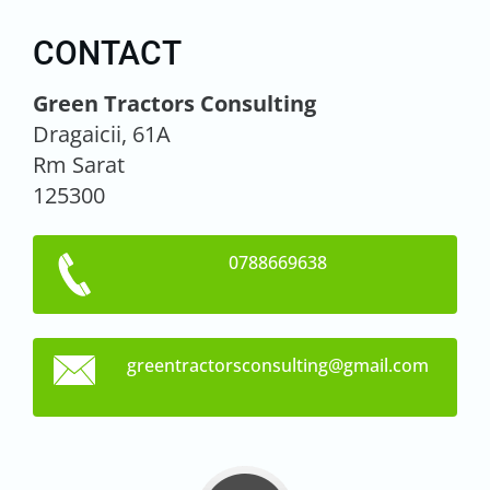
CONTACT
Green Tractors Consulting
Dragaicii, 61A
Rm Sarat
125300
0788669638
greentra
ctorscon
sulting@
gmail.co
m