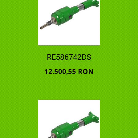
RE586742DS
12.500,55 RON