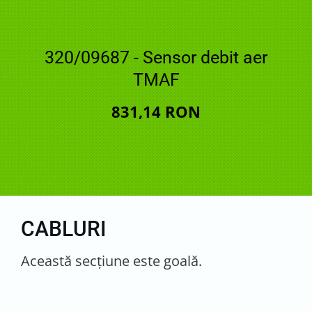
320/09687 - Sensor debit aer
TMAF
831,14 RON
CABLURI
Această secţiune este goală.