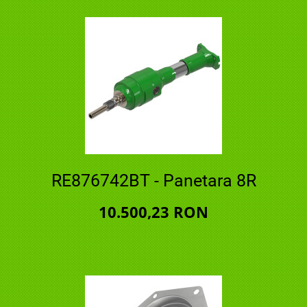
RE876742BT - Panetara 8R
10.500,23 RON