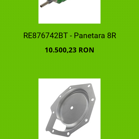
RE876742BT - Panetara 8R
10.500,23 RON