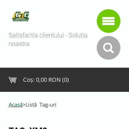
Satisfactia clientului - Solutia
noastra
Coş:
0,00 RON (0)
Acasă
>
Listă Tag-uri