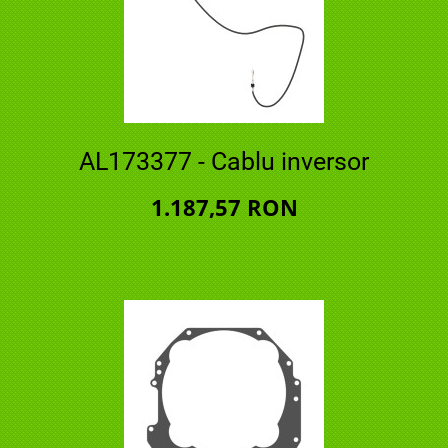
AL173377 - Cablu inversor
1.187,57 RON