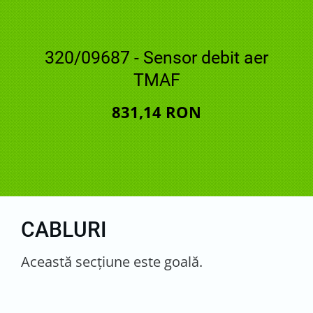
320/09687 - Sensor debit aer
TMAF
831,14 RON
CABLURI
Această secţiune este goală.