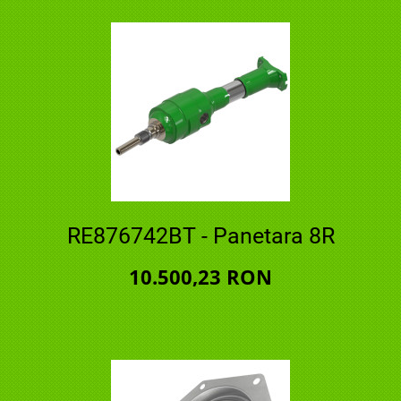
RE876742BT - Panetara 8R
10.500,23 RON