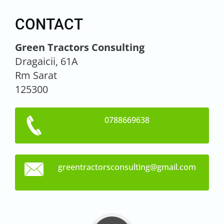
CONTACT
Green Tractors Consulting
Dragaicii, 61A
Rm Sarat
125300
0788669638
greentra
ctorscon
sulting@
gmail.co
m