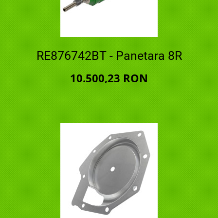
RE876742BT - Panetara 8R
10.500,23 RON