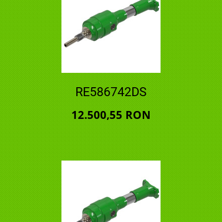
RE586742DS
12.500,55 RON