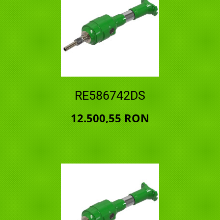
RE586742DS
12.500,55 RON