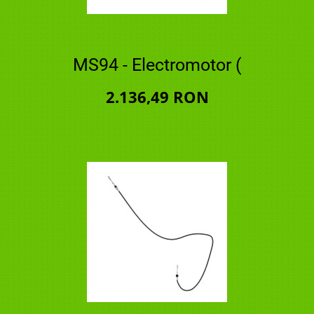
MS94 - Electromotor (
2.136,49 RON