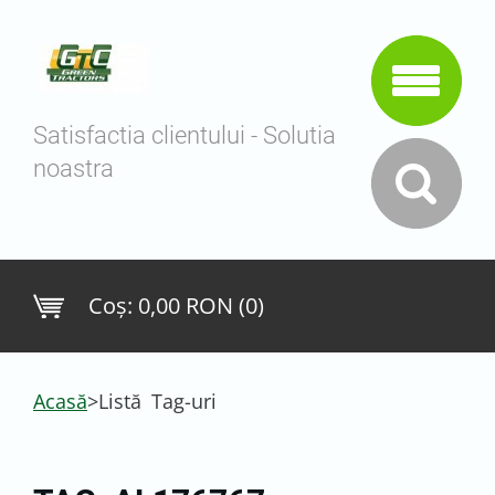
Satisfactia clientului - Solutia
noastra
Coş:
0,00 RON (0)
Acasă
>
Listă Tag-uri