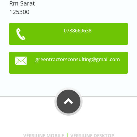
Rm Sarat
125300
0788669638
greentra
ctorscon
sulting@
gmail.co
m
|
VERSIUNE MOBILE
VERSIUNE DESKTOP