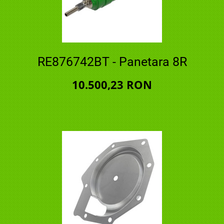
RE876742BT - Panetara 8R
10.500,23 RON