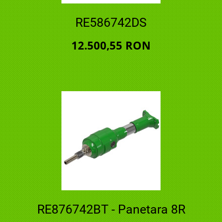
RE586742DS
12.500,55 RON
RE876742BT - Panetara 8R