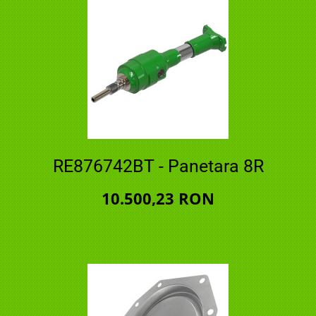
RE876742BT - Panetara 8R
10.500,23 RON