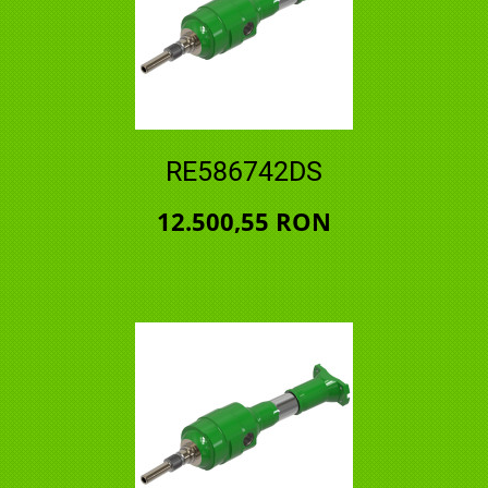
RE586742DS
12.500,55 RON