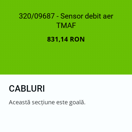
320/09687 - Sensor debit aer
TMAF
831,14 RON
CABLURI
Această secţiune este goală.