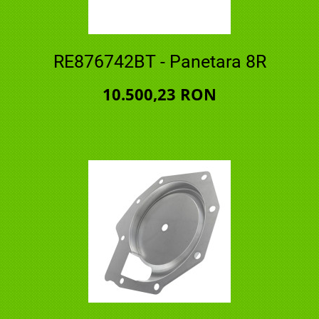
RE876742BT - Panetara 8R
10.500,23 RON