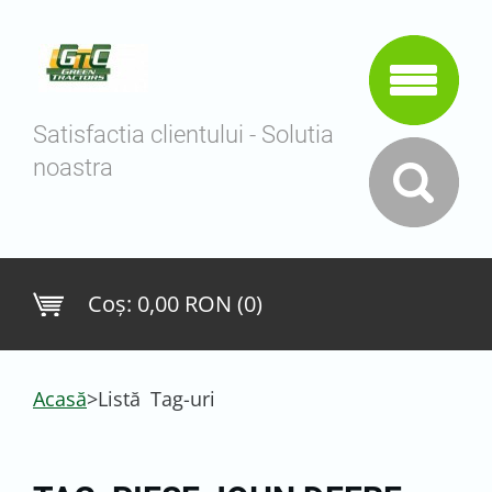
Satisfactia clientului - Solutia
noastra
Coş:
0,00 RON (0)
Acasă
>
Listă Tag-uri