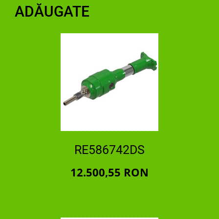
ADĂUGATE
RE586742DS
12.500,55 RON