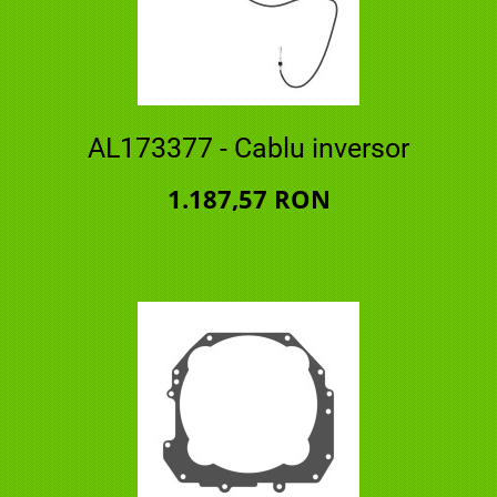
AL173377 - Cablu inversor
1.187,57 RON