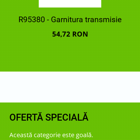
R95380 - Garnitura transmisie
54,72 RON
OFERTĂ SPECIALĂ
Această categorie este goală.