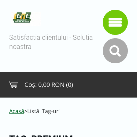
Satisfactia clientului - Solutia
noastra
Coş:
0,00 RON (0)
Acasă
>
Listă Tag-uri