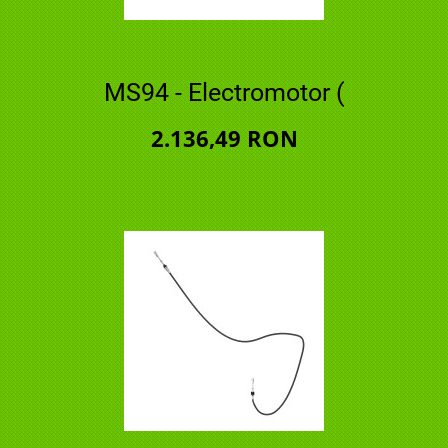
MS94 - Electromotor (
2.136,49 RON