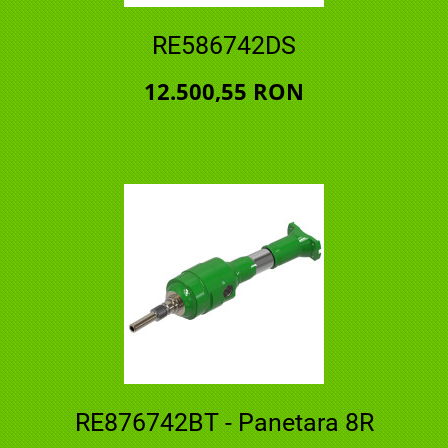
RE586742DS
12.500,55 RON
RE876742BT - Panetara 8R