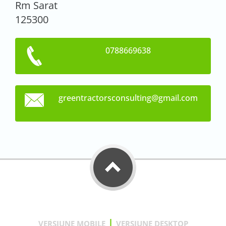
Rm Sarat
125300
0788669638
greentra
ctorscon
sulting@
gmail.co
m
|
VERSIUNE MOBILE
VERSIUNE DESKTOP