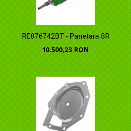
RE876742BT - Panetara 8R
10.500,23 RON