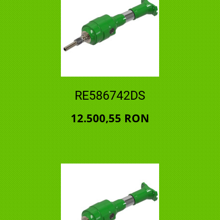
RE586742DS
12.500,55 RON