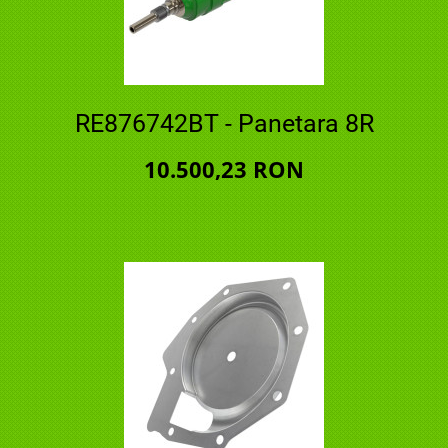
RE876742BT - Panetara 8R
10.500,23 RON