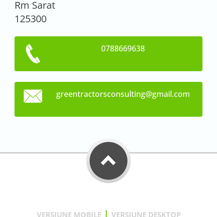
Rm Sarat
125300
0788669638
greentra
ctorscon
sulting@
gmail.co
m
|
VERSIUNE MOBILE
VERSIUNE DESKTOP