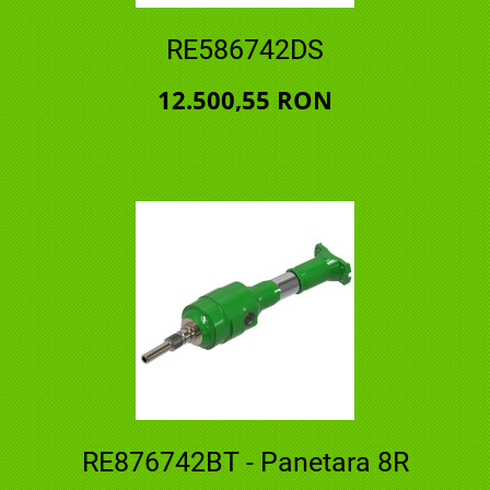
RE586742DS
12.500,55 RON
RE876742BT - Panetara 8R