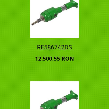
RE586742DS
12.500,55 RON