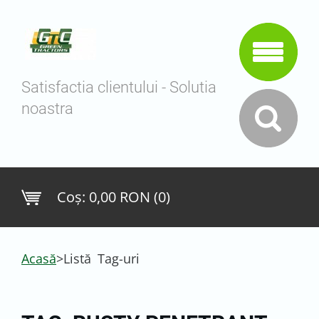
Satisfactia clientului - Solutia
noastra
Coş:
0,00 RON (0)
Acasă
>
Listă Tag-uri