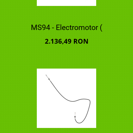
MS94 - Electromotor (
2.136,49 RON