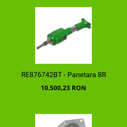
RE876742BT - Panetara 8R
10.500,23 RON