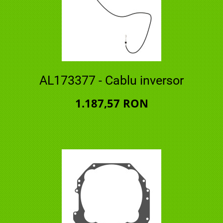
AL173377 - Cablu inversor
1.187,57 RON