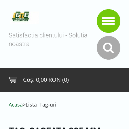
Satisfactia clientului - Solutia
noastra
Coş:
0,00 RON (0)
Acasă
>
Listă Tag-uri