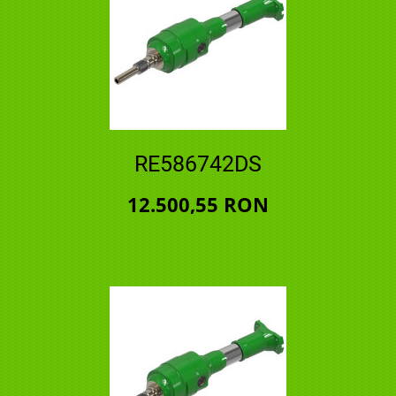
RE586742DS
12.500,55 RON