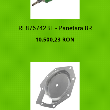
RE876742BT - Panetara 8R
10.500,23 RON