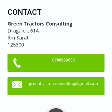
CONTACT
Green Tractors Consulting
Dragaicii, 61A
Rm Sarat
125300
0788669638
greentra
ctorscon
sulting@
gmail.co
m